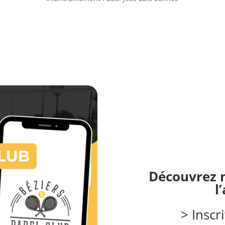
Découvrez 
l
> Inscr